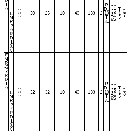
D
1
R
C0
0
D..
T
〇
35
0.
30
25
10
40
133
2
10
1
E
〇
A0
7
T
5
M
8S
3..
R
-3
0
R
D
1
0.
C
E
M
R
-3
2
R
D
1
R
C0
0
D..
T
〇
35
0.
32
32
10
40
133
2
10
1
E
〇
A0
8
T
5
M
8S
3..
R
-3
2
R
D
1
0.
C