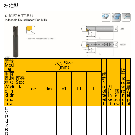
标准型
型号
尺寸Size
Mod
(mm)
el
扳
侧
直
齿
手
库存
固
柄
数
To
Stoc
柄
C
N
rx
重
k
W
yli
o.
刀
w
量
dc
dm
d1
L1
L
el
n
of
片
螺
re
W
d
dr
te
In
钉
n
ei
o
ic
et
se
Scr
c
g
n
al
h
rt
ew
h
ht
E
M
R
-1
2
R
D