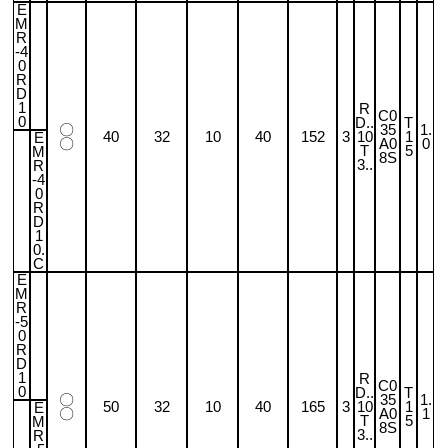
E
M
R
-4
0
R
D
1
R
C0
0
D..
T
〇
35
1.
40
32
10
40
152
3
10
1
E
〇
A0
0
T
5
M
8S
3..
R
-4
0
R
D
1
0.
C
E
M
R
-5
0
R
D
1
R
C0
0
D..
T
〇
35
1.
50
32
10
40
165
3
10
1
E
〇
A0
1
T
5
M
8S
3..
R