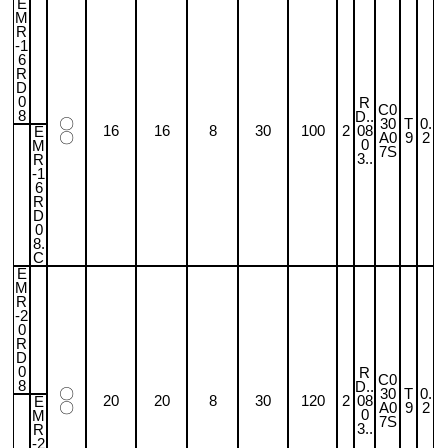
E
M
R
-1
6
R
D
0
R
C0
8
D..
〇
30
T
0.
16
16
8
30
100
2
08
E
〇
A0
9
2
0
M
7S
3..
R
-1
6
R
D
0
8.
C
E
M
R
-2
0
R
D
0
R
C0
8
D..
〇
30
T
0.
20
20
8
30
120
2
08
E
〇
A0
9
2
0
M
7S
3..
R
-2