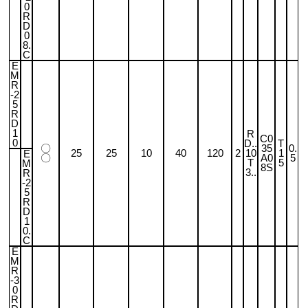
0
R
D
0
8.
C
E
M
R
-2
5
R
D
1
R
C0
0
D..
T
〇
35
0.
25
25
10
40
120
2
10
1
E
〇
A0
5
T
5
M
8S
3..
R
-2
5
R
D
1
0.
C
E
M
R
-3
0
R