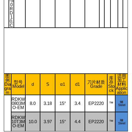
-5
0
R
D
1
0.
C
图
适用
库
例
加工
型号
刀片材质
存
Dia
d
S
α1
d1
材料
Model
Grade
Sto
gra
Applic
ck
m
ation
RDKW
钢
0803M
8.0
3.18
15°
3.4
EP2220
™
Steel
O-EM
RDKW
钢
10T3M
10.0
3.97
15°
4.4
EP2220
™
Steel
O-EM