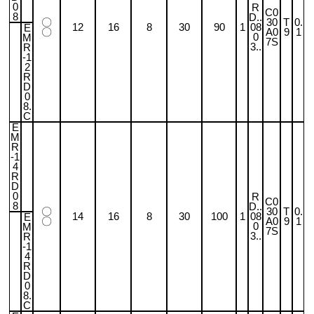
0
R
C0
8
D..
〇
30
T
0.
12
16
8
30
90
1
08
E
〇
A0
9
1
0
M
7S
3..
R
-1
2
R
D
0
8.
C
E
M
R
-1
4
R
D
0
R
C0
8
D..
〇
30
T
0.
14
16
8
30
100
1
08
E
〇
A0
9
1
0
M
7S
3..
R
-1
4
R
D
0
8.
C