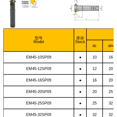
型号
库存
Model
Stock
dc
dm
EM45-10SP09
●
10
16
EM45-12SP09
●
12
20
EM45-16SP09
●
16
20
EM45-20SP09
●
20
25
EM45-25SP09
●
25
32
EM45-32SP09
●
32
32