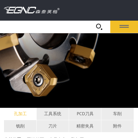
孔加工
工具系统
PCD刀具
车削
铣削
刀片
精密夹具
附件