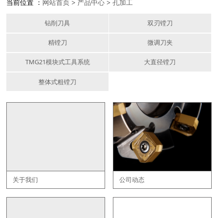
当前位置 ：
网站首页
>
产品中心
>
孔加工
钻削刀具
双刃镗刀
精镗刀
微调刀夹
TMG21模块式工具系统
大直径镗刀
整体式粗镗刀
关于我们
公司动态